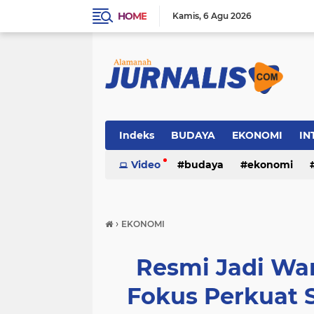
HOME
Kamis
6 Agu 2026
Indeks
BUDAYA
EKONOMI
IN
SOSIAL
Video
WISATA
budaya
ekonomi
sosial
wisata
›
EKONOMI
Resmi Jadi Wa
Fokus Perkuat S