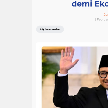
demi Ek
Ju
| Februa
komentar