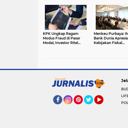
Tembus Rp30,7 Triliun
KPK Ungkap Ragam
Menkeu Purbaya: I
Modus Fraud di Pasar
Bank Dunia Apresia
Modal, Investor Ritel
Kebijakan Fiskal
Masih Rentan
Indonesia
Jel
BU
LIF
POL
Facebook
Instagram
Pinterest
Twitter
YouTube