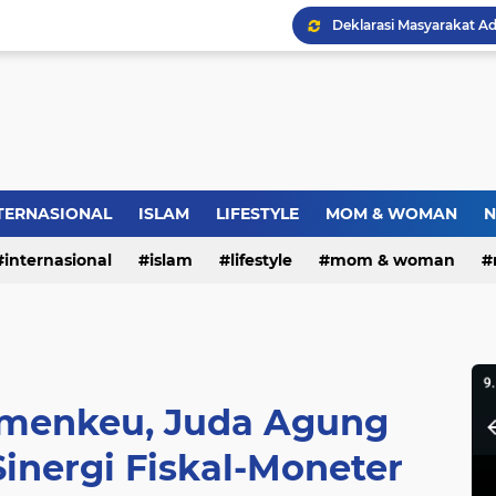
Jambret Tas Mahasiswi 
Warga RW.06 Wisma Tr
Dies Natalis SMP Negeri
TERNASIONAL
ISLAM
LIFESTYLE
MOM & WOMAN
N
internasional
islam
lifestyle
mom & woman
Bupati Pemalang Lantik 
menkeu, Juda Agung
inergi Fiskal-Moneter