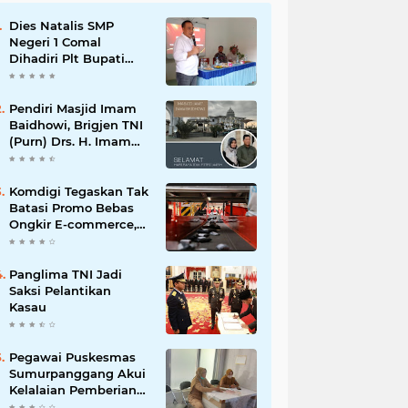
Dies Natalis SMP
Negeri 1 Comal
Dihadiri Plt Bupati
Pemalang Nurkholis
Pendiri Masjid Imam
Baidhowi, Brigjen TNI
(Purn) Drs. H. Imam
Baidhowi, M.M., C. Fr.A
Mengucapkan
Selamat Idul Fitri 1445
Komdigi Tegaskan Tak
H
Batasi Promo Bebas
Ongkir E-commerce,
tapi Perusahaan Kurir
Panglima TNI Jadi
Saksi Pelantikan
Kasau
Pegawai Puskesmas
Sumurpanggang Akui
Kelalaian Pemberian
Obat