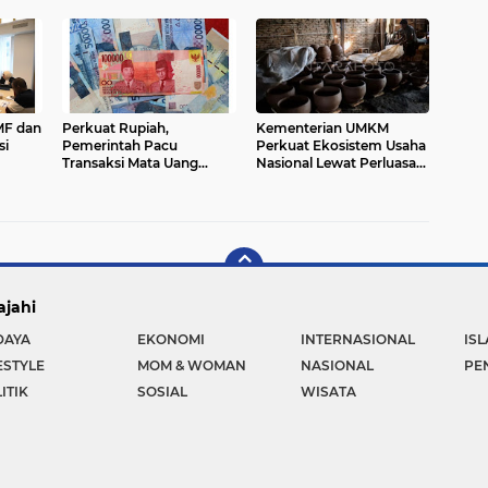
Lembaga
MF dan
Perkuat Rupiah,
Kementerian UMKM
si
Pemerintah Pacu
Perkuat Ekosistem Usaha
Transaksi Mata Uang
Nasional Lewat Perluasan
Lokal untuk Perdagangan
Program Holding
Internasional
ajahi
DAYA
EKONOMI
INTERNASIONAL
IS
ESTYLE
MOM & WOMAN
NASIONAL
PE
ITIK
SOSIAL
WISATA