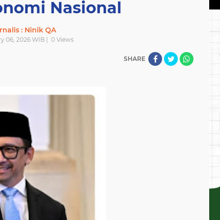
onomi Nasional
rnalis : Ninik QA
ry 06, 2026 WIB |
0
Views
SHARE