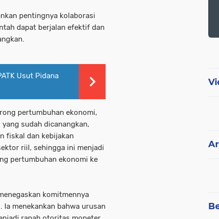
ankan pentingnya kolaborasi
ntah dapat berjalan efektif dan
angkan.
PATK Usut Pidana
Vi
dorong pertumbuhan ekonomi,
 yang sudah dicanangkan,
n fiskal dan kebijakan
Ar
ektor riil, sehingga ini menjadi
rong pertumbuhan ekonomi ke
ng menegaskan komitmennya
Be
i. Ia menekankan bahwa urusan
njadi ranah otoritas moneter.