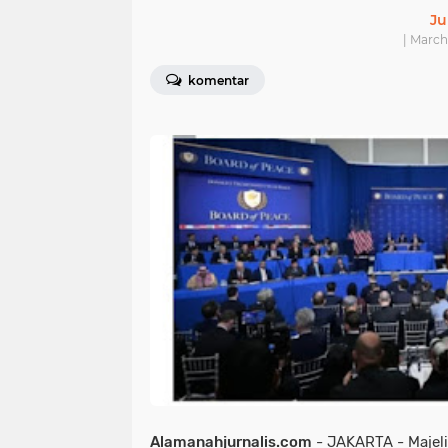
Ju
| March
komentar
Alamanahjurnalis.com
- JAKARTA - Majeli