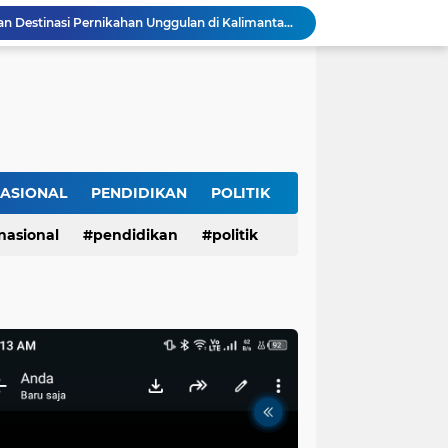
Blue Sky Hotel Balikpapan Destinasi Pernikahan Unggulan di Kalimantan Timur
 1 Comal Dihadiri Plt Bupati Pemalang Nurkholis
Lagi dan Lagi Sungai Way Ratai Diduga Tercemar Limbah PETIIkan Bergelimpangan Mati, Rakyat Jadi Korban: Di Mana Negara? Ke Mana DLH dan Aparat Penegak Hukum?
Dirut PDAM Tirta Mulia Baru
Deklarasi Masyarakat Adat Segekhi Suku Tolak Geotermal Gunung Rajabasa, Advokat Siap Kawal Secara Hukum
CACAT PROSEDUR TIDAK MENGHAPUS NILAI SEJARAH YANG TELAH DIPUTUSKAN OLEH ILMU
di Jalinsum Katibung, Pelaku Dibekuk Tim URC
Diduga Rugikan Keluarga Istri Hingga Ratusan Juta Rupiah, PMI Asal Nganjuk Dilaporkan ke Polda Jatim dan Diadukan ke BP3MI Jatim
ASIONAL
PENDIDIKAN
POLITIK
opodo Guyub Rukun Maju Bersama
nasional
pendidikan
politik
Tanggapan DLH Pesawaran: Kasus Sudah Pernah Disikapi, Akan Ditinjau Kembali