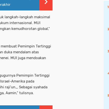
rakhir
uk langkah-langkah maksimal
kum internasional. MUI
ngkan kemudhorotan global,"
an membuat Pemimpin Tertinggi
an duka mendalam atas
amenei. MUI juga mendoakan
gugurnya Pemimpin Tertinggi
 Israel-Amerika pada
hi raji'un_ Sebagai syahada
a, Aamin," tulisnya.