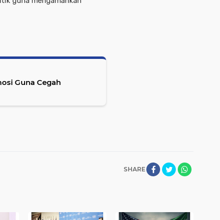
litik guna mengamankan
mosi Guna Cegah
SHARE