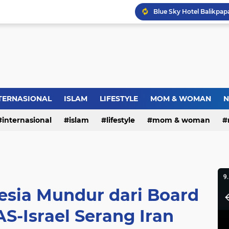
Dies Natalis SMP Negeri
Bupati Pemalang Lantik 
Jambret Tas Mahasiswi 
TERNASIONAL
ISLAM
LIFESTYLE
MOM & WOMAN
N
Warga RW.06 Wisma Tr
internasional
islam
lifestyle
mom & woman
esia Mundur dari Board
AS-Israel Serang Iran