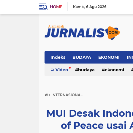
HOME
Kamis
6 Agu 2026
Indeks
BUDAYA
EKONOMI
IN
SOSIAL
Video
WISATA
budaya
ekonomi
sosial
wisata
›
INTERNASIONAL
MUI Desak Indon
of Peace usai 