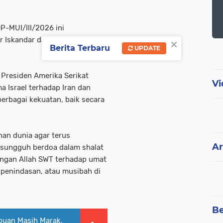
P-MUI/III/2026 ini
×
 Iskandar dan Sekjen MUI
Berita Terbaru
UPDATE
, Presiden Amerika Serikat
Vi
 Israel terhadap Iran dan
erbagai kekuatan, baik secara
han dunia agar terus
Ar
-sungguh berdoa dalam shalat
ngan Allah SWT terhadap umat
 penindasan, atau musibah di
Be
puan Masih Marak,