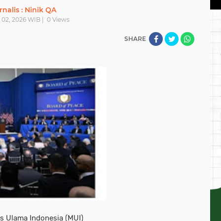
rnalis : Ninik QA
 02, 2026 WIB |
0
Views
SHARE
s Ulama Indonesia (MUI)