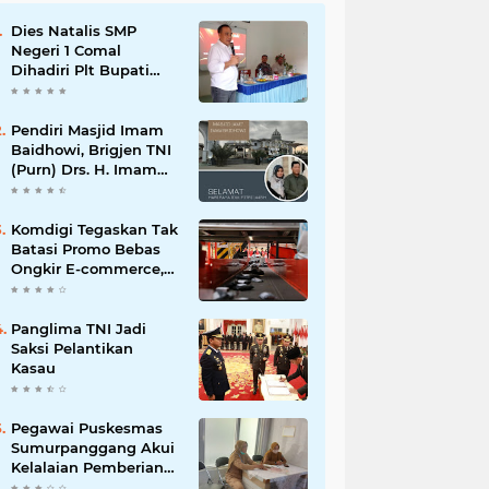
Dies Natalis SMP
Negeri 1 Comal
Dihadiri Plt Bupati
Pemalang Nurkholis
Pendiri Masjid Imam
Baidhowi, Brigjen TNI
(Purn) Drs. H. Imam
Baidhowi, M.M., C. Fr.A
Mengucapkan
Selamat Idul Fitri 1445
Komdigi Tegaskan Tak
H
Batasi Promo Bebas
Ongkir E-commerce,
tapi Perusahaan Kurir
Panglima TNI Jadi
Saksi Pelantikan
Kasau
Pegawai Puskesmas
Sumurpanggang Akui
Kelalaian Pemberian
Obat