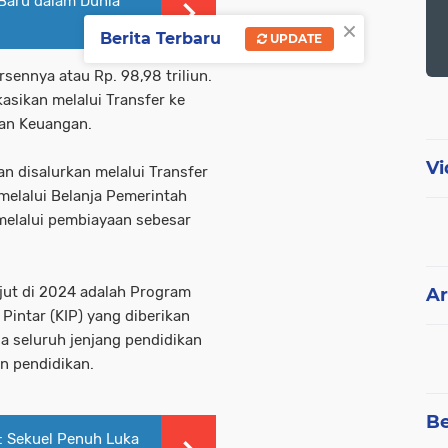
 Baru dalam Dunia
×
Berita Terbaru
UPDATE
sennya atau Rp. 98,98 triliun.
kasikan melalui Transfer ke
ian Keuangan.
Vi
n disalurkan melalui Transfer
 melalui Belanja Pemerintah
 melalui pembiayaan sebesar
jut di 2024 adalah Program
Ar
 Pintar (KIP) yang diberikan
a seluruh jenjang pendidikan
an pendidikan.
Be
2: Sekuel Penuh Luka