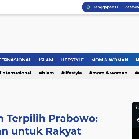
Dies Natalis SMP Negeri
Bupati Pemalang Lantik 
Jambret Tas Mahasiswi 
TERNASIONAL
ISLAM
LIFESTYLE
MOM & WOMAN
N
internasional
islam
lifestyle
mom & woman
Warga RW.06 Wisma Tr
n Terpilih Prabowo:
an untuk Rakyat