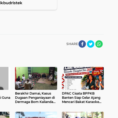
kbudristek
SHARE
Berakhir Damai, Kasus
DPAC Cisata BPPKB
i Guna
Dugaan Penganiayaan di
Banten Siap Gelar Ajang
Dermaga Bom Kalianda
Mencari Bakat Karaoke
an
Diselesaikan Secara
Dangdut Star 2026
Kekeluargaan
Sambut HUT ke-81
Kemerdekaan RI