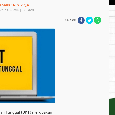
rnalis : Ninik QA
27, 2024 WIB |
0
Views
SHARE
liah Tunggal (UKT) merupakan