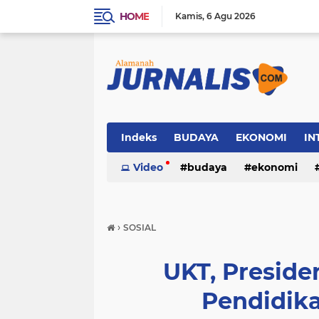
HOME
Kamis
6 Agu 2026
Indeks
BUDAYA
EKONOMI
IN
SOSIAL
Video
WISATA
budaya
ekonomi
sosial
wisata
›
SOSIAL
UKT, Preside
Pendidik