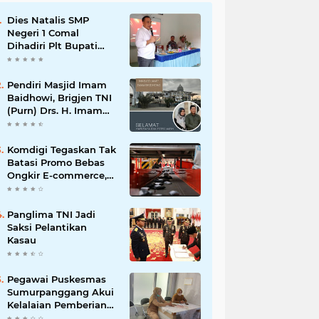
Dies Natalis SMP
Negeri 1 Comal
Dihadiri Plt Bupati
Pemalang Nurkholis
Pendiri Masjid Imam
Baidhowi, Brigjen TNI
(Purn) Drs. H. Imam
Baidhowi, M.M., C. Fr.A
Mengucapkan
Selamat Idul Fitri 1445
Komdigi Tegaskan Tak
H
Batasi Promo Bebas
Ongkir E-commerce,
tapi Perusahaan Kurir
Panglima TNI Jadi
Saksi Pelantikan
Kasau
Pegawai Puskesmas
Sumurpanggang Akui
Kelalaian Pemberian
Obat