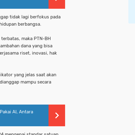
gap tidak lagi berfokus pada
ehidupan berbangsa.
 terbatas, maka PTN-BH
 tambahan dana yang bisa
erjasama riset, inovasi, hak
kator yang jelas saat akan
 dianggap mampu secara
akai AI, Antara
4 mengenai standar satuan