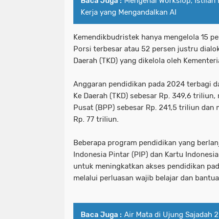
Baca Juga :
Mengenal Workslop, Istilah
Kerja yang Mengandalkan AI
Kemendikbudristek hanya mengelola 15 per
Porsi terbesar atau 52 persen justru dialo
Daerah (TKD) yang dikelola oleh Kementer
Anggaran pendidikan pada 2024 terbagi da
Ke Daerah (TKD) sebesar Rp. 349,6 triliun,
Pusat (BPP) sebesar Rp. 241,5 triliun dan
Rp. 77 triliun.
Beberapa program pendidikan yang berlan
Indonesia Pintar (PIP) dan Kartu Indonesia
untuk meningkatkan akses pendidikan pad
melalui perluasan wajib belajar dan bantu
Baca Juga :
Air Mata di Ujung Sajadah 