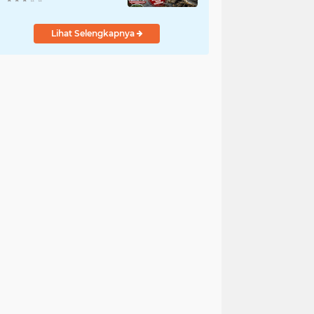
Bergelimpangan Mati,
Rakyat Jadi Korban: Di
Lihat Selengkapnya
Mana Negara? Ke
Mana DLH dan Aparat
Penegak Hukum?