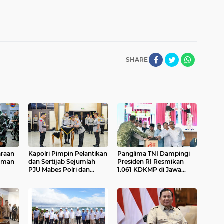
SHARE
araan
Kapolri Pimpin Pelantikan
Panglima TNI Dampingi
aiman
dan Sertijab Sejumlah
Presiden RI Resmikan
PJU Mabes Polri dan
1.061 KDKMP di Jawa
Kapolda
Timur