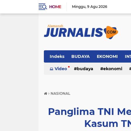
HOME
Minggu
9 Agu 2026
Indeks
BUDAYA
EKONOMI
IN
SOSIAL
Video
WISATA
budaya
ekonomi
sosial
wisata
›
NASIONAL
Panglima TNI Me
Kasum TNI