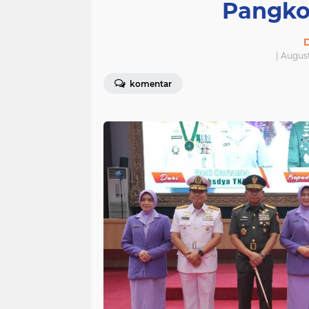
Pangko
D
| Augus
komentar