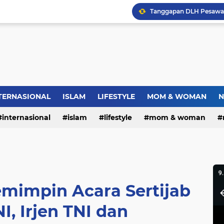
Dies Natalis SMP Negeri
Bupati Pemalang Lantik 
TERNASIONAL
ISLAM
LIFESTYLE
MOM & WOMAN
N
internasional
islam
lifestyle
mom & woman
Warga RW.06 Wisma Tr
mimpin Acara Sertijab
, Irjen TNI dan