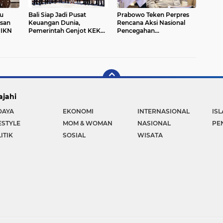
u
Bali Siap Jadi Pusat
Prabowo Teken Perpres
san
Keuangan Dunia,
Rencana Aksi Nasional
 IKN
Pemerintah Genjot KEK
Pencegahan
Kura-kura dan Sanur
Ekstremisme
ajahi
DAYA
EKONOMI
INTERNASIONAL
IS
ESTYLE
MOM & WOMAN
NASIONAL
PE
ITIK
SOSIAL
WISATA