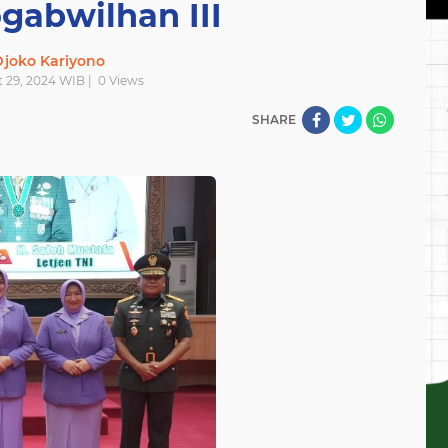
gabwilhan III
joko Kariyono
t 29, 2024 WIB |
0
Views
SHARE