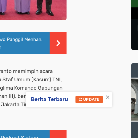
owo Panggil Menhan,
g
iyanto memimpin acara
la Staf Umum (Kasum) TNI,
Panglima Komando Gabungan
×
an III), bertempat di Aula
Berita Terbaru
UPDATE
 Jakarta Timur. Rabu
Perkuat Sistem