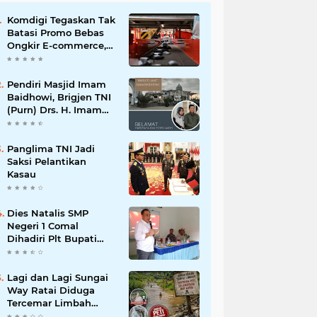
Komdigi Tegaskan Tak
Batasi Promo Bebas
Ongkir E-commerce,
tapi Perusahaan Kurir
Pendiri Masjid Imam
Baidhowi, Brigjen TNI
(Purn) Drs. H. Imam
Baidhowi, M.M., C. Fr.A
Mengucapkan
Selamat Idul Fitri 1445
Panglima TNI Jadi
H
Saksi Pelantikan
Kasau
Dies Natalis SMP
Negeri 1 Comal
Dihadiri Plt Bupati
Pemalang Nurkholis
Lagi dan Lagi Sungai
Way Ratai Diduga
Tercemar Limbah
PETIIkan