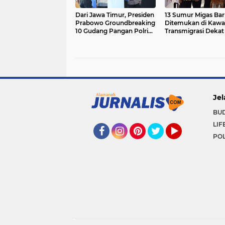
Dari Jawa Timur, Presiden
13 Sumur Migas Bar
Prabowo Groundbreaking
Ditemukan di Kawa
10 Gudang Pangan Polri
Transmigrasi Dekat
dan Luncurkan 166 SPPG
Jel
BU
LIF
POL
Facebook
Instagram
Pinterest
Twitter
YouTube