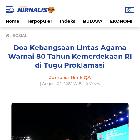
Home
Terpopuler
Indeks
BUDAYA
EKONOMI
›
SOSIAL
Doa Kebangsaan Lintas Agama
Warnai 80 Tahun Kemerdekaan RI
di Tugu Proklamasi
Jurnalis : Ninik QA
| August 02, 2025 WIB |
0
Views