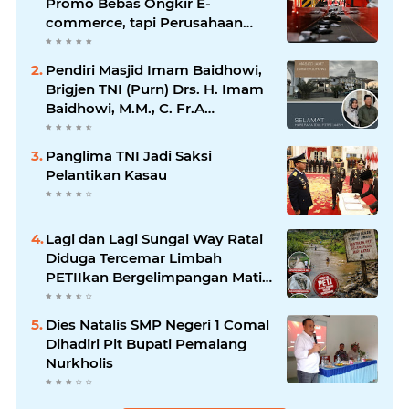
Promo Bebas Ongkir E-
commerce, tapi Perusahaan
Kurir
Pendiri Masjid Imam Baidhowi,
Brigjen TNI (Purn) Drs. H. Imam
Baidhowi, M.M., C. Fr.A
Mengucapkan Selamat Idul Fitri
1445 H
Panglima TNI Jadi Saksi
Pelantikan Kasau
Lagi dan Lagi Sungai Way Ratai
Diduga Tercemar Limbah
PETIIkan Bergelimpangan Mati,
Rakyat Jadi Korban: Di Mana
Negara? Ke Mana DLH dan
Dies Natalis SMP Negeri 1 Comal
Aparat Penegak Hukum?
Dihadiri Plt Bupati Pemalang
Nurkholis