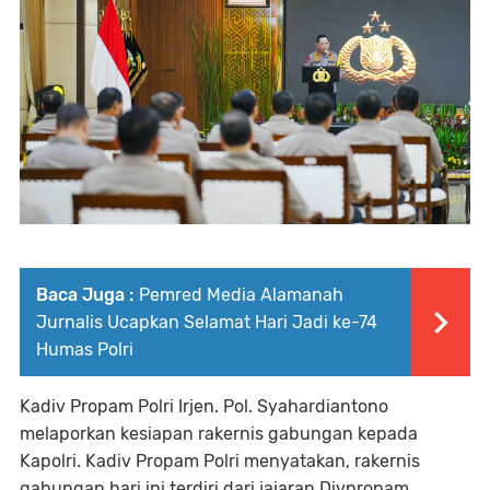
Baca Juga :
Pemred Media Alamanah
Jurnalis Ucapkan Selamat Hari Jadi ke-74
Humas Polri
Kadiv Propam Polri Irjen. Pol. Syahardiantono
melaporkan kesiapan rakernis gabungan kepada
Kapolri. Kadiv Propam Polri menyatakan, rakernis
gabungan hari ini terdiri dari jajaran Divpropam,