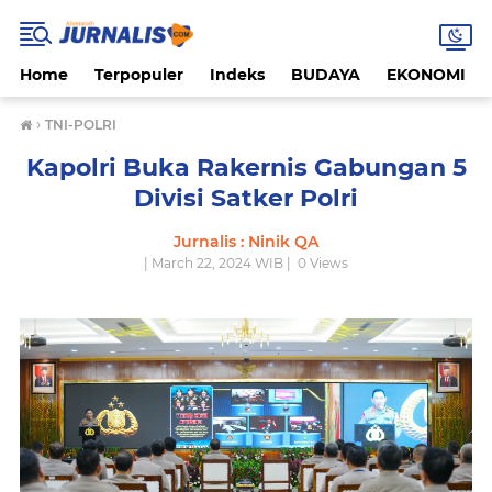
Home
Terpopuler
Indeks
BUDAYA
EKONOMI
›
TNI-POLRI
Kapolri Buka Rakernis Gabungan 5
Divisi Satker Polri
Jurnalis : Ninik QA
| March 22, 2024 WIB |
0
Views