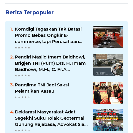
Berita Terpopuler
Komdigi Tegaskan Tak Batasi
Promo Bebas Ongkir E-
commerce, tapi Perusahaan
Kurir
Pendiri Masjid Imam Baidhowi,
Brigjen TNI (Purn) Drs. H. Imam
Baidhowi, M.M., C. Fr.A
Mengucapkan Selamat Idul Fitri
1445 H
Panglima TNI Jadi Saksi
Pelantikan Kasau
Deklarasi Masyarakat Adat
Segekhi Suku Tolak Geotermal
Gunung Rajabasa, Advokat Siap
Kawal Secara Hukum