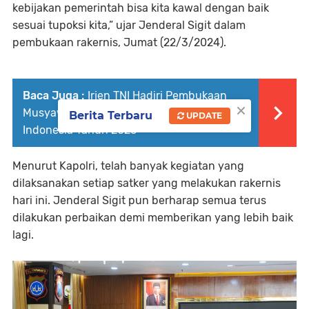
kebijakan pemerintah bisa kita kawal dengan baik
sesuai tupoksi kita,” ujar Jenderal Sigit dalam
pembukaan rakernis, Jumat (22/3/2024).
Baca Juga :
Irjen TNI Hadiri Pembukaan
×
Musyawarah Nasional XI Majelis Ulama
Berita Terbaru
UPDATE
Indonesia Tahun 2025
Menurut Kapolri, telah banyak kegiatan yang
dilaksanakan setiap satker yang melakukan rakernis
hari ini. Jenderal Sigit pun berharap semua terus
dilakukan perbaikan demi memberikan yang lebih baik
lagi.