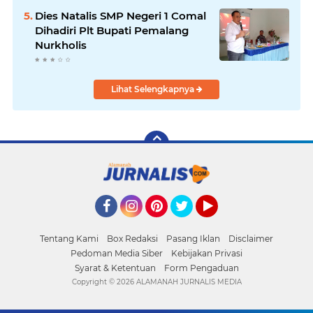
Dies Natalis SMP Negeri 1 Comal
Dihadiri Plt Bupati Pemalang
Nurkholis
Lihat Selengkapnya
Facebook
Instagram
Pinterest
Twitter
YouTube
Tentang Kami
Box Redaksi
Pasang Iklan
Disclaimer
Pedoman Media Siber
Kebijakan Privasi
Syarat & Ketentuan
Form Pengaduan
Copyright ©
2026 ALAMANAH JURNALIS MEDIA